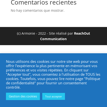
Comentarios recientes
No hay comentarios que mostrar.
(c) Armonie - 2022 - Site réalisé par
ReachOut
Communication
Nous utilisons des cookies sur notre site web pour vous
offrir l'expérience la plus pertinente en mémorisant vos
préférences et vos visites répétées. En cliquant sur
"Accepter tout", vous consentez à l'utilisation de TOUS les
cookies. Toutefois, vous pouvez lire notre page "Politique
de confidentialité" pour fournir un consentement
contrôlé.
Gestion des cookies
Tout accepter