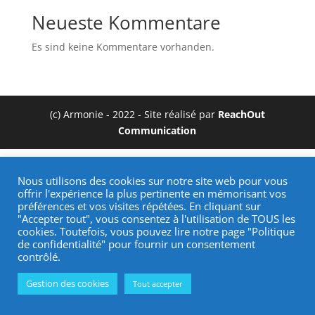
Neueste Kommentare
Es sind keine Kommentare vorhanden.
(c) Armonie - 2022 - Site réalisé par
ReachOut
Communication
Nous utilisons des cookies sur notre site web pour vous
offrir l'expérience la plus pertinente en mémorisant vos
préférences et vos visites répétées. En cliquant sur
"Accepter tout", vous consentez à l'utilisation de TOUS les
cookies. Toutefois, vous pouvez lire notre page "Politique
de confidentialité" pour fournir un consentement
contrôlé.
Gestion des cookies
Tout accepter