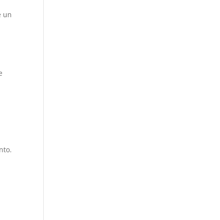
e un
e
nto.