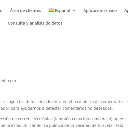
to
Área de clientes
Español
Aplicaciones web
A
g
Consulta y análisis de datos
lsoft.com
e recogen los datos introducidos en el formulario de comentarios, 
egador para ayudarnos a detectar comentarios no deseados.
ección de correo electrónico (también conocida como hash) puede
e la estás utilizando. La política de privacidad de Gravatar está