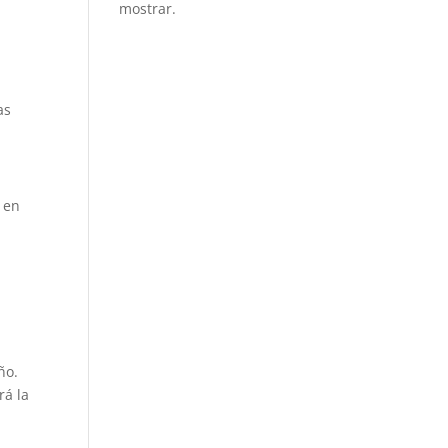
mostrar.
as
o en
ño.
rá la